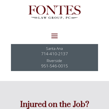
Santa Ana
714-410-2137
Riverside
951-546-0015
Injured on the Job?